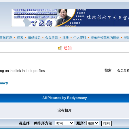
常见问题
•
搜索
•
偏好设定
•
会员群组
•
注册
•
个人资料
•
登录并检查站内短信
•
登
通知
检索:
 on the link in their profiles
amacy
All Pictures by Bedyamacy
没有相片
请选择一种排序方法:
顺序: