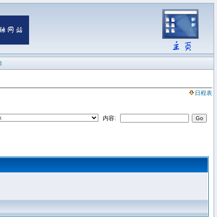
陆
日程表
内容: