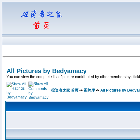
All Pictures by Bedyamacy
You can view the complete list of picture contributed by other members by clicking
投资者之家 首页
->
图片库
->
All Pictures by Bedy