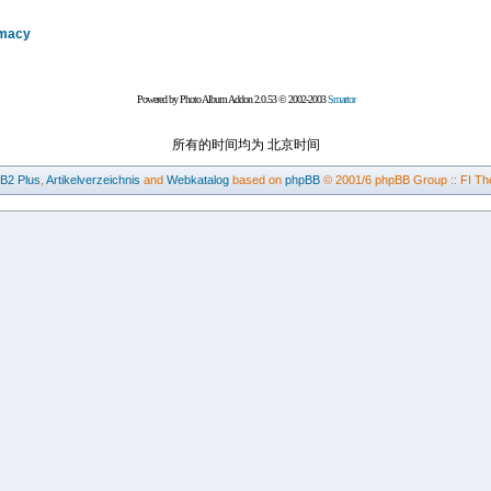
amacy
Powered by Photo Album Addon 2.0.53 © 2002-2003
Smartor
所有的时间均为 北京时间
BB2
Plus
,
Artikelverzeichnis
and
Webkatalog
based on
phpBB
© 2001/6 phpBB Group :: FI Th