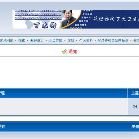
常见问题
•
搜索
•
偏好设定
•
会员群组
•
注册
•
个人资料
•
登录并检查站内短信
•
登
通知
管理
主
24
理财
主