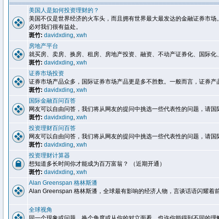
美国人是如何投资理财的？
美国不仅是世界经济的火车头，而且拥有世界最大最发达的金融证券市场
必对我们很有益处。
斑竹:
davidxding
,
xwh
房地产平台
就买房、卖房、换房、租房、房地产投资、融资、不动产证券化、国际化
斑竹:
davidxding
,
xwh
证券市场投资
证券市场产品众多，国际证券市场产品更是多不胜数。一般而言，证券产
斑竹:
davidxding
,
xwh
国际金融百问百答
网友可以自由问答，我们将从网友的提问中挑选一些代表性的问题，请国
斑竹:
davidxding
,
xwh
投资理财百问百答
网友可以自由问答，我们将从网友的提问中挑选一些代表性的问题，请国
斑竹:
davidxding
,
xwh
投资理财计算器
想知道多长时间你才能成为百万富翁？ （近期开通）
斑竹:
davidxding
,
xwh
Alan Greenspan 格林斯潘
Alan Greenspan 格林斯潘，全球最有影响的经济人物，言谈话语
全球视角
同一个现象或问题，换个角度或从你的对立面看，也许你能得到不同的理