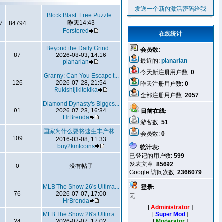
发送一个新的激活密码给我
Block Blast: Free Puzzle...
昨天
14:43
7
84794
Forstered
在线统计
Beyond the Daily Grind: ...
会员数:
87
2026-08-03, 14:16
最近的:
planarian
planarian
今天新注册用户数:
0
Granny: Can You Escape t...
126
2026-07-28, 21:54
昨天注册用户数:
0
Rukishijikitokika
全部注册用户数:
2057
Diamond Dynasty's Bigges...
91
2026-07-23, 16:34
目前在线:
HrBrenda
游客数:
51
国家为什么要将速生丰产林...
会员数:
0
109
2016-03-08, 11:33
buy2kmtcoins
统计表:
已登记的用户数:
599
发表文章:
85692
0
没有帖子
Google 访问次数:
2366079
MLB The Show 26's Ultima...
登录:
76
2026-07-07, 17:00
无
HrBrenda
[
Administrator
]
MLB The Show 26's Ultima...
[
Super Mod
]
24
2026-07-07, 17:02
[
Moderator
]