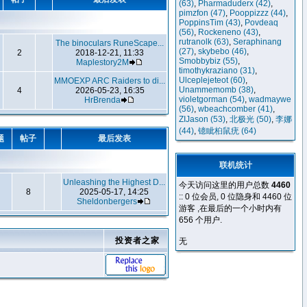
(63)
,
Pharmaduderx
(42)
,
pimzfon
(47)
,
Pooppizzz
(44)
,
PoppinsTim
(43)
,
Povdeaq
(56)
,
Rockeneno
(43)
,
rutranolk
(63)
,
Seraphinang
The binoculars RuneScape...
(27)
,
skybebo
(46)
,
2
2018-12-21, 11:33
Smobbybiz
(55)
,
Maplestory2M
timothykraziano
(31)
,
Ulceplejeteot
(60)
,
MMOEXP ARC Raiders to di...
Unammemomb
(38)
,
4
2026-05-23, 16:35
violetgorman
(54)
,
wadmaywe
HrBrenda
(56)
,
wbeachcomber
(41)
,
ZIJason
(53)
,
北极光
(50)
,
李娜
(44)
,
镱眦桕鼠疣
(64)
题
帖子
最后发表
联机统计
Unleashing the Highest D...
今天访问这里的用户总数
4460
8
2025-05-17, 14:25
:: 0 位会员, 0 位隐身和 4460 位
Sheldonbergers
游客 ,在最后的一个小时内有
656 个用户.
投资者之家
无