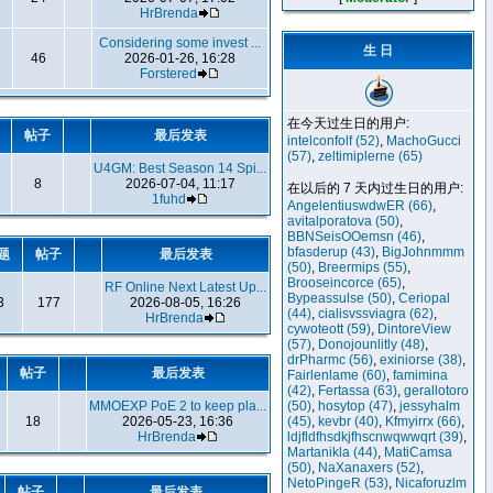
HrBrenda
Considering some invest ...
生 日
46
2026-01-26, 16:28
Forstered
在今天过生日的用户:
题
帖子
最后发表
intelconfolf
(52)
,
MachoGucci
(57)
,
zeltimiplerne
(65)
U4GM: Best Season 14 Spi...
8
2026-07-04, 11:17
在以后的 7 天内过生日的用户:
1fuhd
AngelentiuswdwER
(66)
,
avitalporatova
(50)
,
BBNSeisOOemsn
(46)
,
bfasderup
(43)
,
BigJohnmmm
题
帖子
最后发表
(50)
,
Breermips
(55)
,
Brooseincorce
(65)
,
RF Online Next Latest Up...
Bypeassulse
(50)
,
Ceriopal
3
177
2026-08-05, 16:26
(44)
,
cialisvssviagra
(62)
,
HrBrenda
cywoteott
(59)
,
DintoreView
(57)
,
Donojounlitly
(48)
,
drPharmc
(56)
,
exiniorse
(38)
,
帖子
最后发表
Fairlenlame
(60)
,
famimina
(42)
,
Fertassa
(63)
,
gerallotoro
MMOEXP PoE 2 to keep pla...
(50)
,
hosytop
(47)
,
jessyhalm
18
2026-05-23, 16:36
(45)
,
kevbr
(40)
,
Kfmyirrx
(66)
,
HrBrenda
ldjfldfhsdkjfhscnwqwwqrt
(39)
,
Martanikla
(44)
,
MatiCamsa
(50)
,
NaXanaxers
(52)
,
NetoPingeR
(53)
,
Nicaforuzlm
帖子
最后发表