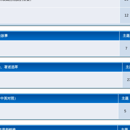
12
业故事
主
7
论、著述选萃
主
2
（中英对照）
主题
5
交易所链接
主题