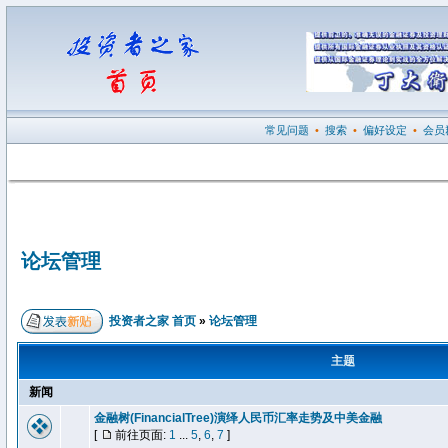
常见问题
•
搜索
•
偏好设定
•
会员
论坛管理
投资者之家 首页
»
论坛管理
主题
新闻
金融树(FinancialTree)演绎人民币汇率走势及中美金融
[
前往页面:
1
...
5
,
6
,
7
]