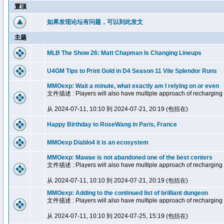
置顶
如果发现论坛有问题，可以到此发文
主题
MLB The Show 26: Matt Chapman Is Changing Lineups
U4GM Tips to Print Gold in D4 Season 11 Vile Splendor Runs
MMOexp: Wait a minute, what exactly am I relying on or even
文件描述 : Players will also have multiple approach of recharging 
从 2024-07-11, 10:10 到 2024-07-21, 20:19 (包括在)
Happy Birthday to RoseWang in Paris, France
MMOexp Diablo4 it is an ecosystem
MMOexp: Mawae is not abandoned one of the best centers
文件描述 : Players will also have multiple approach of recharging 
从 2024-07-11, 10:10 到 2024-07-21, 20:19 (包括在)
MMOexp: Adding to the continued list of brilliant dungeon
文件描述 : Players will also have multiple approach of recharging 
从 2024-07-11, 10:10 到 2024-07-25, 15:19 (包括在)