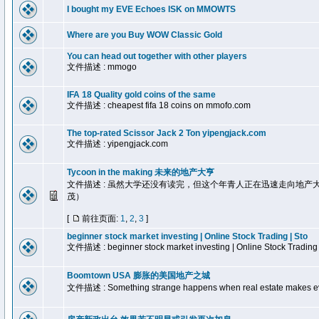
I bought my EVE Echoes ISK on MMOWTS
Where are you Buy WOW Classic Gold
You can head out together with other players
文件描述 : mmogo
IFA 18 Quality gold coins of the same
文件描述 : cheapest fifa 18 coins on mmofo.com
The top-rated Scissor Jack 2 Ton yipengjack.com
文件描述 : yipengjack.com
Tycoon in the making 未来的地产大亨
文件描述 : 虽然大学还没有读完，但这个年青人正在迅速走向地产
茂）
[
前往页面:
1
,
2
,
3
]
beginner stock market investing | Online Stock Trading | Sto
文件描述 : beginner stock market investing | Online Stock Trading |
Boomtown USA 膨胀的美国地产之城
文件描述 : Something strange happens when real estate makes e