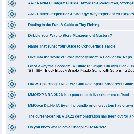
ARC Raiders Endgame Guide: Affordable Resources, Stronge
ARC Raiders Expedition 4 Strategy: Why Experienced Players
Reeling in the Fun: A Guide to Tiny Fishing
Dribble Your Way to Store Management Mastery?
Name That Tune: Your Guide to Conquering Heardle
Dive into the World of Store Management: A Look at the Repo
Blast Away the Boredom: A Guide to Simple Fun with Block Bl
文件描述 : Block Blast: A Simple Puzzle Game with Surprising De
U4GM Tips Budget Reverse Chill Cold Spark Sorceress Guide
MMOEXP NBA 2K26 is expected to deliver the most refined
MMOexp Diablo IV: Even the bundle pricing system has drawn 
The current-gen NBA 2K21 demonstration has been out for a f
Do you know where have Cheap PSO2 Meseta