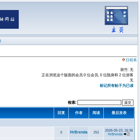
陆
日程表
斑竹: 无
正在浏览这个版面的会员:0 位会员, 0 位隐身和 2 位游客
无
标记所有帖子为已读
检索:
回复
作者
阅读
最后发表
2026-05-23, 16:36
HrBrenda
0
252
HrBrenda