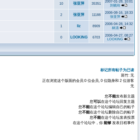
2007-01-28, 10:01
张亚萍
10
35351
刘晓玲
2006-08-16, 18:33
张亚萍
2
11188
张亚萍
2006-04-28, 14:32
liz
1
8909
林清
2006-04-27, 08:27
LOOKING
0
6703
LOOKING
标记所有帖子为已读
斑竹: 无
正在浏览这个版面的会员:0 位会员, 0 位隐身和 2 位游客
无
您
不能
发布新主题
您
可以
在这个论坛回复主题
您
不能
在这个论坛编辑自己的帖子
您
不能
在这个论坛删除自己的帖子
您
不能
在这个论坛发表投票
在这个论坛中，你
能够
发表日程事件