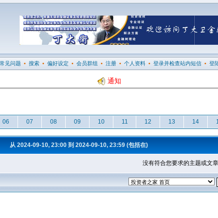
常见问题
•
搜索
•
偏好设定
•
会员群组
•
注册
•
个人资料
•
登录并检查站内短信
•
登
通知
06
07
08
09
10
11
12
13
14
从 2024-09-10, 23:00 到 2024-09-10, 23:59 (包括在)
没有符合您要求的主题或文