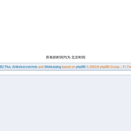
所有的时间均为 北京时间
BB2
Plus
,
Artikelverzeichnis
and
Webkatalog
based on
phpBB
© 2001/6 phpBB Group :: FI Th