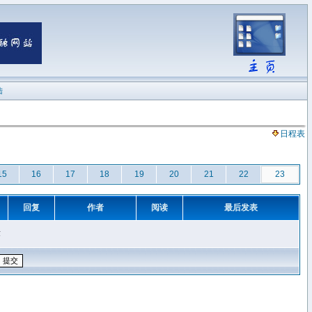
陆
日程表
15
16
17
18
19
20
21
22
23
回复
作者
阅读
最后发表
章