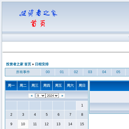
投资者之家 首页
»
日程安排
所有事件
00
01
02
03
04
05
周一
周二
周三
周四
周五
周六
周日
«
»
1
2
3
4
5
6
7
8
9
10
11
12
13
14
15