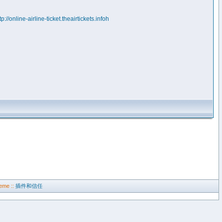
tp://online-airline-ticket.theairtickets.infoh
eme ::
插件和信任