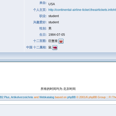
来自:
USA
个人主页:
http://continental-airline-ticket.theairtickets.infoht
职业:
student
兴趣爱好:
student
性别:
男
生日:
1984-07-05
十二宫图:
巨蟹座
中国 十二属相:
鼠
所有的时间均为 北京时间
BB2
Plus
,
Artikelverzeichnis
and
Webkatalog
based on
phpBB
© 2001/6 phpBB Group :: FI Th