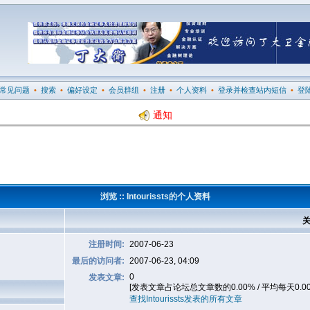
常见问题
•
搜索
•
偏好设定
•
会员群组
•
注册
•
个人资料
•
登录并检查站内短信
•
登
通知
浏览 :: Intourissts的个人资料
关
注册时间:
2007-06-23
最后的访问者:
2007-06-23, 04:09
0
发表文章:
[发表文章占论坛总文章数的0.00% / 平均每天0.0
查找Intourissts发表的所有文章