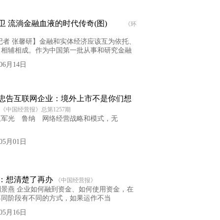
卫 流淌金融血液的时代传奇(图)
《环
记者 张馨研】金融和实体经济应该互为依托、
、相辅相成。作为中国第一批从事和研究金融
年06月14日
忠告互联网企业：境外上市不是你们想
《中国经营报》总第1257期
王军光 鲁纳 网络经营战略和模式，无
年05月01日
：想清楚了再办
《中国经营报》
景燕 企业如何融到资金、如何使用资金，在
不同阶段有不同的方式，如果运作不当
年05月16日