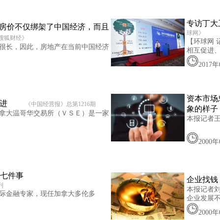
专访丁大
：房价不仅绑架了中国经济，而且
球网》
搜狐财经》
【环球网 
很长，因此，房地产在当前中国经济
相互促进
2017
资本市场
请进
《中
国经营报》总第1216期
象的样子
拿大温哥华交易所（ＶＳＥ）是一家
本报记者
2000
七件事
企业找钱
刊
本报记者刘
际金融专家，现任加拿大多伦多
企业发展
2000