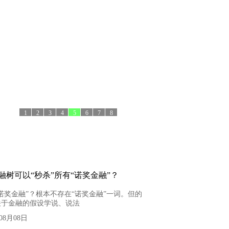
1
2
3
4
5
6
7
8
融树可以“秒杀”所有“诺奖金融”？
》
诺奖金融”？根本不存在“诺奖金融”一词。但的
关于金融的假设学说、说法
年08月08日