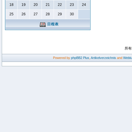
18
19
20
21
22
23
24
25
26
27
28
29
30
日程表
所有
Powered by
phpBB2
Plus
,
Artikelverzeichnis
and
Webka