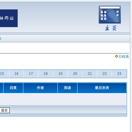
陆
日程表
15
16
17
18
19
20
21
22
23
回复
作者
阅读
最后发表
章