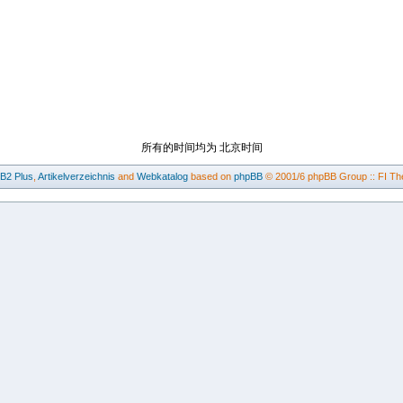
所有的时间均为 北京时间
BB2
Plus
,
Artikelverzeichnis
and
Webkatalog
based on
phpBB
© 2001/6 phpBB Group :: FI Th