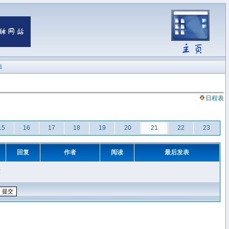
陆
日程表
15
16
17
18
19
20
21
22
23
回复
作者
阅读
最后发表
章