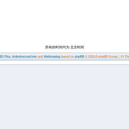
所有的时间均为 北京时间
BB2
Plus
,
Artikelverzeichnis
and
Webkatalog
based on
phpBB
© 2001/6 phpBB Group :: FI Th