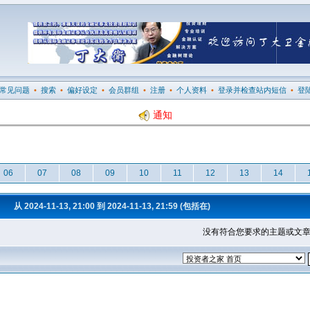
常见问题
•
搜索
•
偏好设定
•
会员群组
•
注册
•
个人资料
•
登录并检查站内短信
•
登
通知
06
07
08
09
10
11
12
13
14
从 2024-11-13, 21:00 到 2024-11-13, 21:59 (包括在)
没有符合您要求的主题或文