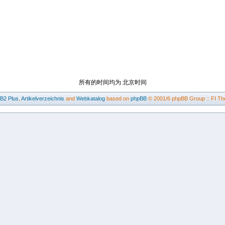
所有的时间均为 北京时间
BB2
Plus
,
Artikelverzeichnis
and
Webkatalog
based on
phpBB
© 2001/6 phpBB Group :: FI Th