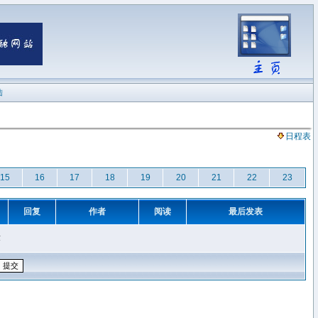
陆
日程表
15
16
17
18
19
20
21
22
23
回复
作者
阅读
最后发表
章