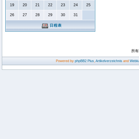
19
20
21
22
23
24
25
26
27
28
29
30
31
日程表
所有
Powered by
phpBB2
Plus
,
Artikelverzeichnis
and
Webka