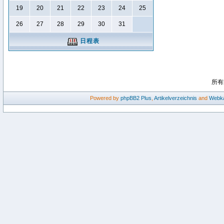
19
20
21
22
23
24
25
26
27
28
29
30
31
日程表
所有
Powered by
phpBB2
Plus
,
Artikelverzeichnis
and
Webka