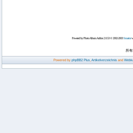
Powered by Photo Album Addon 2.0.53 © 2002-2003
Smartor
wi
所有
Powered by
phpBB2
Plus
,
Artikelverzeichnis
and
Webka