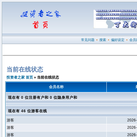
常见问题
•
搜索
•
偏好设定
•
会员
当前在线状态
投资者之家 首页
» 当前在线状态
会员名称
现在有 0 位注册有户和 0 位隐身用户和
现在有 46 位游客在线
游客
2026-
游客
2026-
游客
2026-