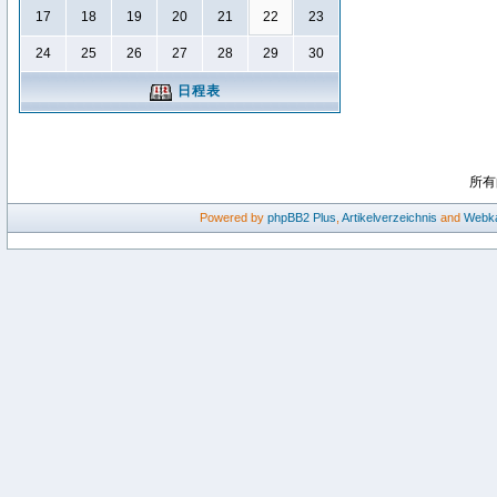
17
18
19
20
21
22
23
24
25
26
27
28
29
30
日程表
所有
Powered by
phpBB2
Plus
,
Artikelverzeichnis
and
Webka