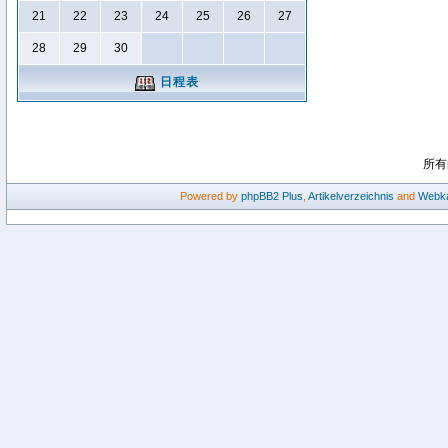
21
22
23
24
25
26
27
28
29
30
日程表
所有
Powered by
phpBB2
Plus
,
Artikelverzeichnis
and
Webka