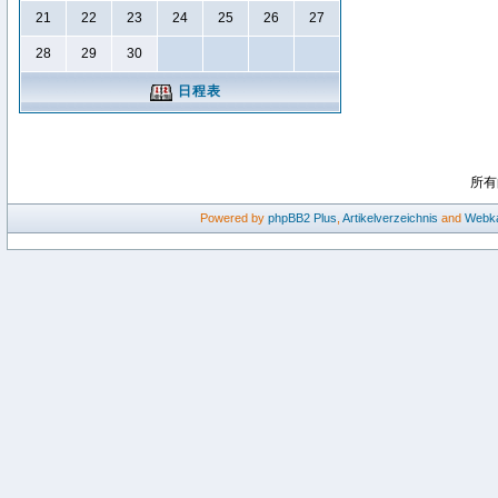
21
22
23
24
25
26
27
28
29
30
日程表
所有
Powered by
phpBB2
Plus
,
Artikelverzeichnis
and
Webka