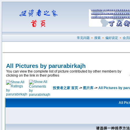
常见问题
•
搜索
•
偏好设定
•
会员
All Pictures by parurabirkajh
You can view the complete list of picture contributed by other members by
clicking on the link in their profiles
投资者之家 首页
->
图片库
->
All Pictures by par
All Pic
请选择一种排序方法