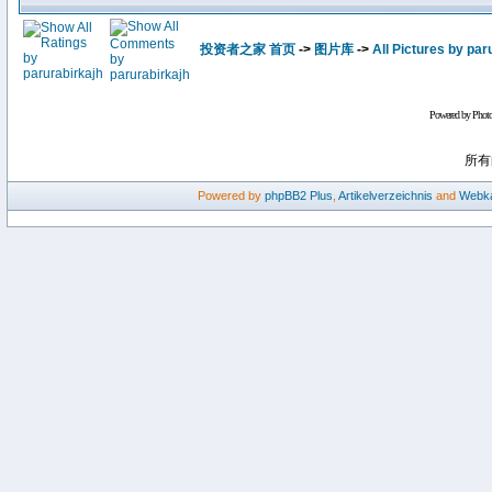
投资者之家 首页
->
图片库
->
All Pictures by par
Powered by Phot
所有
Powered by
phpBB2
Plus
,
Artikelverzeichnis
and
Webka