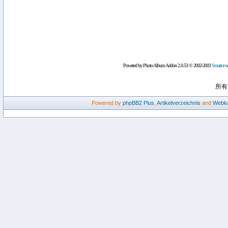
Powered by Photo Album Addon 2.0.53 © 2002-2003
Smartor
wi
所有
Powered by
phpBB2
Plus
,
Artikelverzeichnis
and
Webka