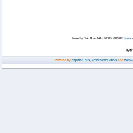
Powered by Photo Album Addon 2.0.53 © 2002-2003
Smartor
wi
所有
Powered by
phpBB2
Plus
,
Artikelverzeichnis
and
Webka