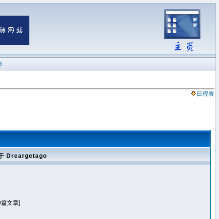
陆
日程表
 Dreargetago
0篇文章]