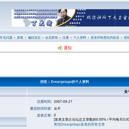
常见问题
•
搜索
•
偏好设定
•
会员群组
•
注册
•
个人资料
•
登录并检查站内短信
•
登
通知
浏览 :: Dreargetago的个人资料
关于
注册时间:
2007-09-27
最后的访问者:
从不
0
发表文章:
[发表文章占论坛总文章数的0.00% / 平均每天0.0
查找Dreargetago发表的所有文章