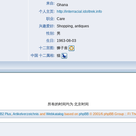
来自:
Ghana
个人主页:
http://interracial.idoltrek.info
职业:
Care
兴趣爱好:
Shopping, antiques
性别:
男
生日:
1963-08-03
十二宫图:
狮子座
中国 十二属相:
猫
所有的时间均为 北京时间
BB2
Plus
,
Artikelverzeichnis
and
Webkatalog
based on
phpBB
© 2001/6 phpBB Group :: FI Th