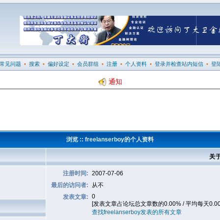
常见问题
•
搜索
•
偏好设定
•
会员群组
•
注册
•
个人资料
•
登录并检查站内短信
•
登
通知
浏览 :: freelanserboy的个人资料
关于
注册时间:
2007-07-06
最后的访问者:
从不
0
发表文章:
[发表文章占论坛总文章数的0.00% / 平均每天0.0
查找freelanserboy发表的所有文章