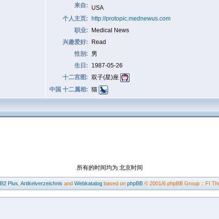
来自:
USA
个人主页:
http://protopic.mednewus.com
职业:
Medical News
兴趣爱好:
Read
性别:
男
生日:
1987-05-26
十二宫图:
双子(星)座
中国 十二属相:
猫
所有的时间均为 北京时间
BB2
Plus
,
Artikelverzeichnis
and
Webkatalog
based on
phpBB
© 2001/6 phpBB Group :: FI Th