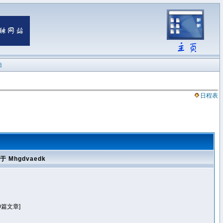
陆
日程表
于 Mhgdvaedk
0篇文章]