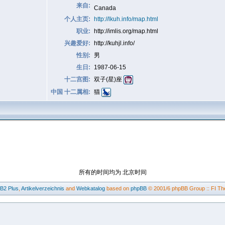
来自:
Canada
个人主页:
http://lkuh.info/map.html
职业:
http://imlis.org/map.html
兴趣爱好:
http://kuhjl.info/
性别:
男
生日:
1987-06-15
十二宫图:
双子(星)座
中国 十二属相:
猫
所有的时间均为 北京时间
BB2
Plus
,
Artikelverzeichnis
and
Webkatalog
based on
phpBB
© 2001/6 phpBB Group :: FI Th