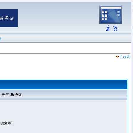
陆
日程表
关于 马艳红
0篇文章]