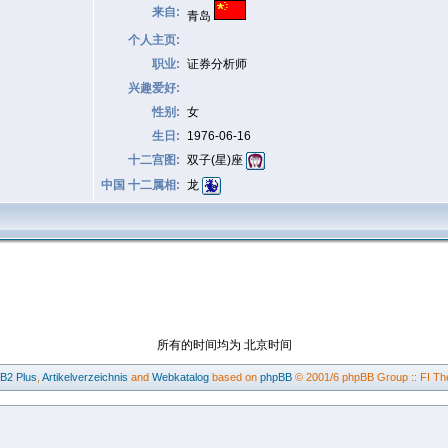
来自:
青岛
个人主页:
职业:
证券分析师
兴趣爱好:
性别:
女
生日:
1976-06-16
十二宫图:
双子(星)座
中国 十二属相:
龙
所有的时间均为 北京时间
BB2
Plus
,
Artikelverzeichnis
and
Webkatalog
based on
phpBB
© 2001/6 phpBB Group :: FI Th