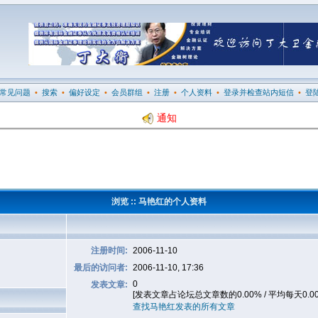
常见问题
•
搜索
•
偏好设定
•
会员群组
•
注册
•
个人资料
•
登录并检查站内短信
•
登
通知
浏览 :: 马艳红的个人资料
注册时间:
2006-11-10
最后的访问者:
2006-11-10, 17:36
0
发表文章:
[发表文章占论坛总文章数的0.00% / 平均每天0.0
查找马艳红发表的所有文章