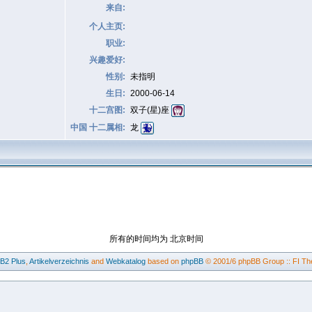
来自:
个人主页:
职业:
兴趣爱好:
性别:
未指明
生日:
2000-06-14
十二宫图:
双子(星)座
中国 十二属相:
龙
所有的时间均为 北京时间
BB2
Plus
,
Artikelverzeichnis
and
Webkatalog
based on
phpBB
© 2001/6 phpBB Group :: FI Th