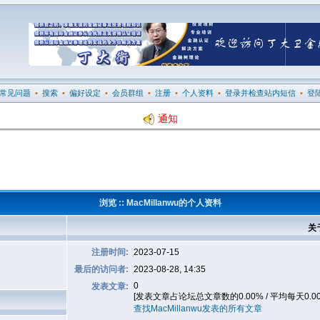
常见问题
•
搜索
•
偏好设定
•
会员群组
•
注册
•
个人资料
•
登录并检查站内短信
•
登
通知
浏览 :: MacMillanwu的个人资料
关于
注册时间:
2023-07-15
最后的访问者:
2023-08-28, 14:35
0
发表文章:
[发表文章占论坛总文章数的0.00% / 平均每天0.0
查找MacMillanwu发表的所有文章