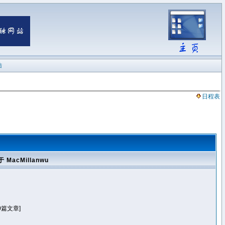
陆
日程表
 MacMillanwu
0篇文章]