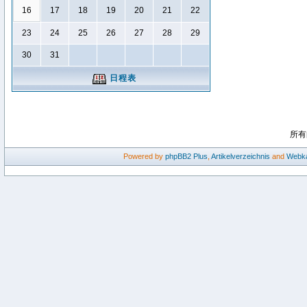
16
17
18
19
20
21
22
23
24
25
26
27
28
29
30
31
日程表
所有
Powered by
phpBB2
Plus
,
Artikelverzeichnis
and
Webka