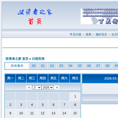
常见问题
•
搜索
•
偏好设定
•
会员
投资者之家 首页
»
日程安排
所有事件
00
01
02
03
04
05
06
07
08
0
周一
周二
周三
周四
周五
周六
周日
2026-03
«
»
1
2
3
4
5
6
7
8
9
10
11
12
13
14
15