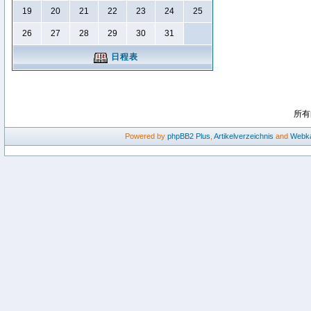
19
20
21
22
23
24
25
26
27
28
29
30
31
日程表
所有
Powered by
phpBB2
Plus
,
Artikelverzeichnis
and
Webka