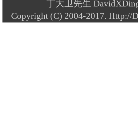
丁大卫先生 DavidXDing
Copyright (C) 2004-2017. Http:/