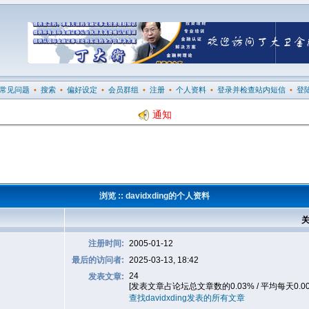
常见问题
•
搜索
•
偏好设定
•
会员群组
•
注册
•
个人资料
•
登录并检查站内短信
•
登
通知
浏览 :: davidxding的个人资料
关
注册时间:
2005-01-12
最后的访问者:
2025-03-13, 18:42
24
发表文章:
[发表文章占论坛总文章数的0.03% / 平均每天0.0
查找davidxding发表的所有文章