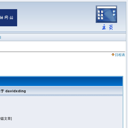
陆
日程表
于 davidxding
0篇文章]