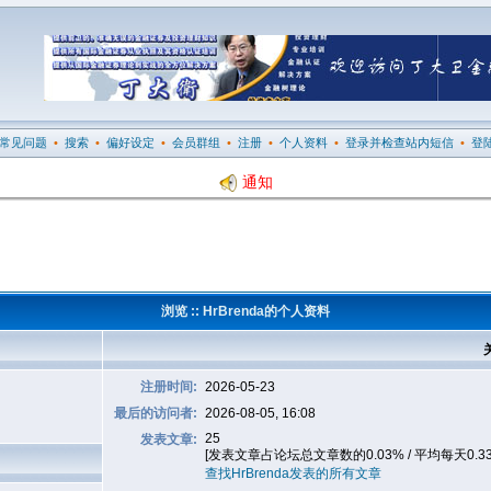
常见问题
•
搜索
•
偏好设定
•
会员群组
•
注册
•
个人资料
•
登录并检查站内短信
•
登
通知
浏览 :: HrBrenda的个人资料
注册时间:
2026-05-23
最后的访问者:
2026-08-05, 16:08
25
发表文章:
[发表文章占论坛总文章数的0.03% / 平均每天0.3
查找HrBrenda发表的所有文章