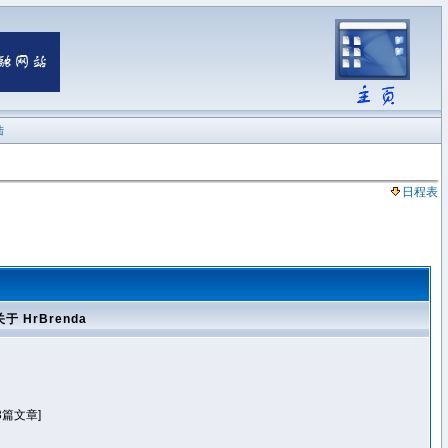
陆
日程表
关于 HrBrenda
3篇文章]