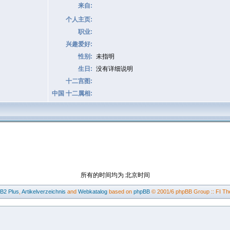
来自:
个人主页:
职业:
兴趣爱好:
性别:
未指明
生日:
没有详细说明
十二宫图:
中国 十二属相:
所有的时间均为 北京时间
BB2
Plus
,
Artikelverzeichnis
and
Webkatalog
based on
phpBB
© 2001/6 phpBB Group :: FI Th