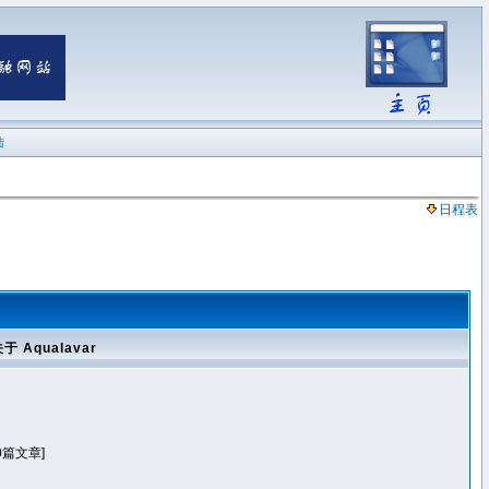
陆
日程表
于 Aqualavar
0篇文章]