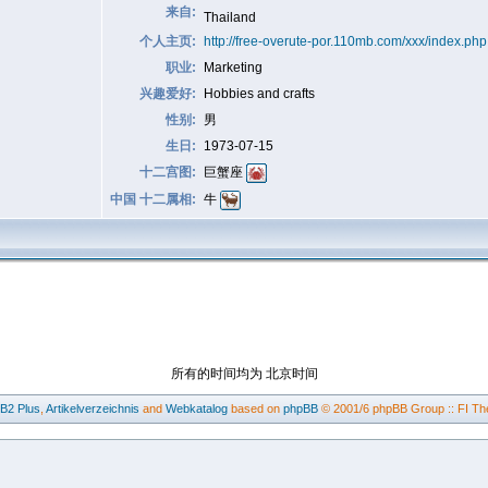
来自:
Thailand
个人主页:
http://free-overute-por.110mb.com/xxx/index.php
职业:
Marketing
兴趣爱好:
Hobbies and crafts
性别:
男
生日:
1973-07-15
十二宫图:
巨蟹座
中国 十二属相:
牛
所有的时间均为 北京时间
BB2
Plus
,
Artikelverzeichnis
and
Webkatalog
based on
phpBB
© 2001/6 phpBB Group :: FI Th