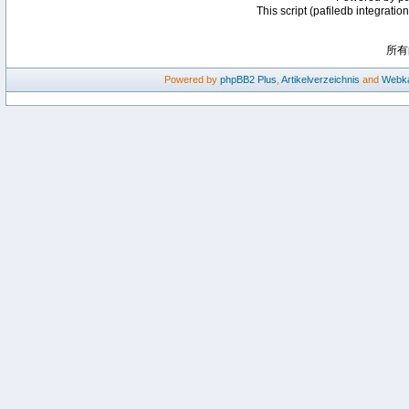
This script (pafiledb integratio
所有
Powered by
phpBB2
Plus
,
Artikelverzeichnis
and
Webka