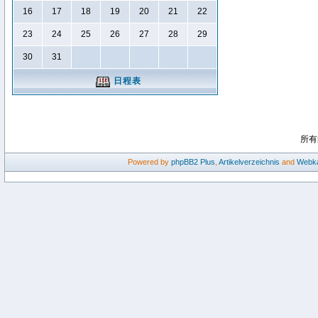
16
17
18
19
20
21
22
23
24
25
26
27
28
29
30
31
日程表
所有
Powered by
phpBB2
Plus
,
Artikelverzeichnis
and
Webka