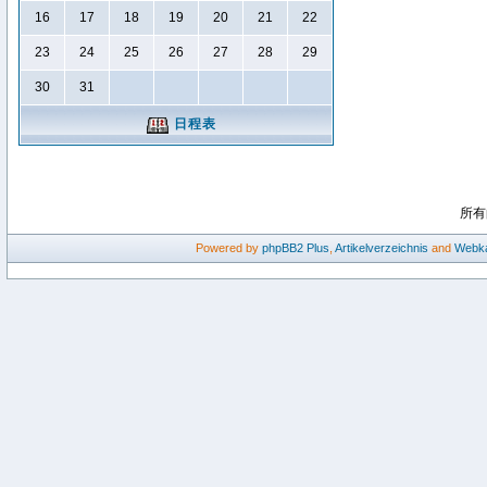
16
17
18
19
20
21
22
23
24
25
26
27
28
29
30
31
日程表
所有
Powered by
phpBB2
Plus
,
Artikelverzeichnis
and
Webka