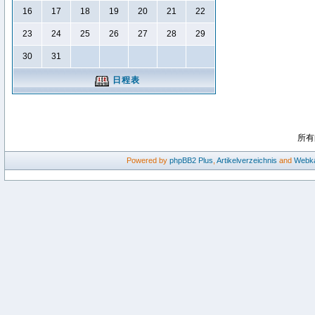
16
17
18
19
20
21
22
23
24
25
26
27
28
29
30
31
日程表
所有
Powered by
phpBB2
Plus
,
Artikelverzeichnis
and
Webka