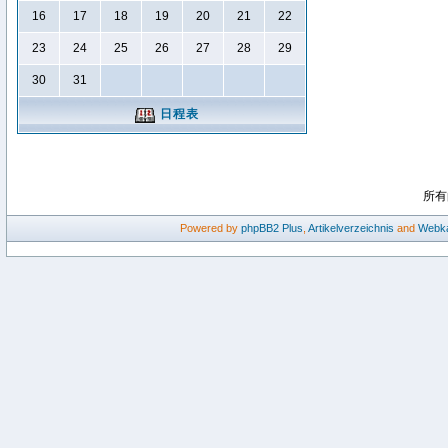
16
17
18
19
20
21
22
23
24
25
26
27
28
29
30
31
日程表
所有
Powered by
phpBB2
Plus
,
Artikelverzeichnis
and
Webka