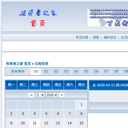
常见问题
•
搜索
•
偏好设定
•
会员
投资者之家 首页
»
日程安排
所有事件
00
01
02
03
04
05
06
07
08
0
周一
周二
周三
周四
周五
周六
周日
从 2026-03-11 到 202
«
»
1
2
3
4
5
6
7
8
9
10
11
12
13
14
15