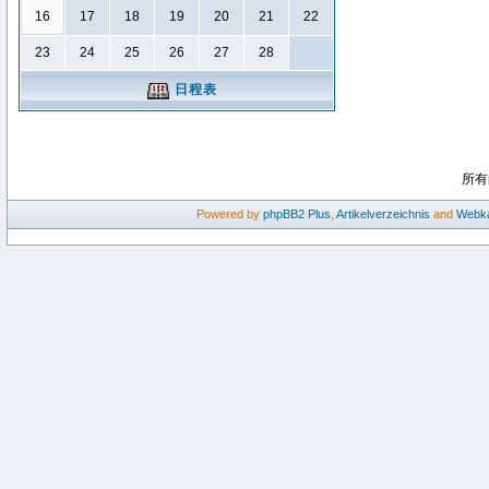
16
17
18
19
20
21
22
23
24
25
26
27
28
日程表
所有
Powered by
phpBB2
Plus
,
Artikelverzeichnis
and
Webka