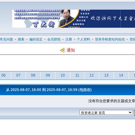
常见问题
•
搜索
•
偏好设定
•
会员群组
•
注册
•
个人资料
•
登录并检查站内短信
•
登
通知
06
07
08
09
10
11
12
13
14
从 2025-08-07, 16:00 到 2025-08-07, 16:59 (包括在)
没有符合您要求的主题或文