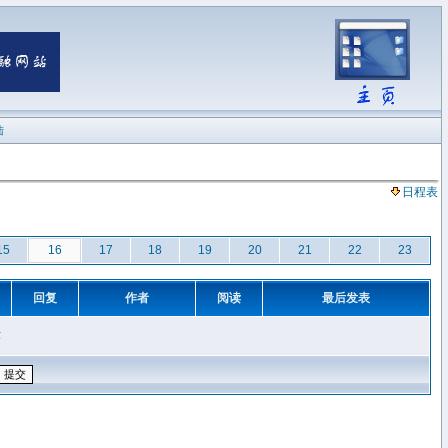
陆
日程表
15
16
17
18
19
20
21
22
23
回复
作者
阅读
最后发表
章