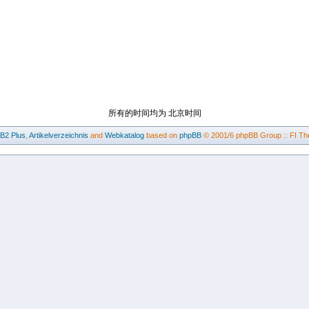
所有的时间均为 北京时间
BB2
Plus
,
Artikelverzeichnis
and
Webkatalog
based on
phpBB
© 2001/6 phpBB Group :: FI Th