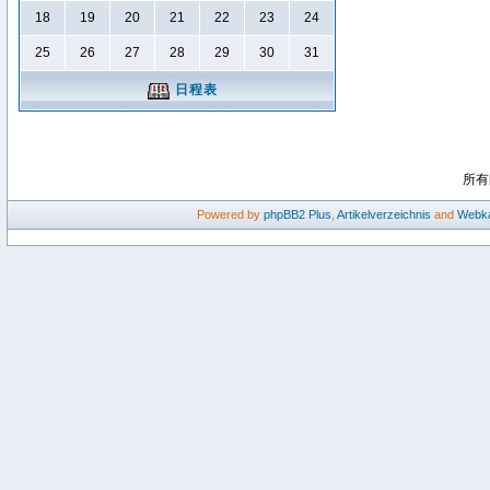
18
19
20
21
22
23
24
25
26
27
28
29
30
31
日程表
所有
Powered by
phpBB2
Plus
,
Artikelverzeichnis
and
Webka