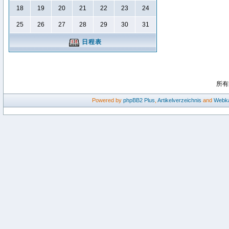
18
19
20
21
22
23
24
25
26
27
28
29
30
31
日程表
所有
Powered by
phpBB2
Plus
,
Artikelverzeichnis
and
Webka