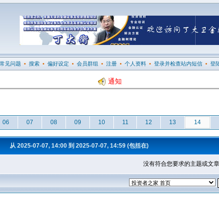
常见问题
•
搜索
•
偏好设定
•
会员群组
•
注册
•
个人资料
•
登录并检查站内短信
•
登
通知
06
07
08
09
10
11
12
13
14
从 2025-07-07, 14:00 到 2025-07-07, 14:59 (包括在)
没有符合您要求的主题或文