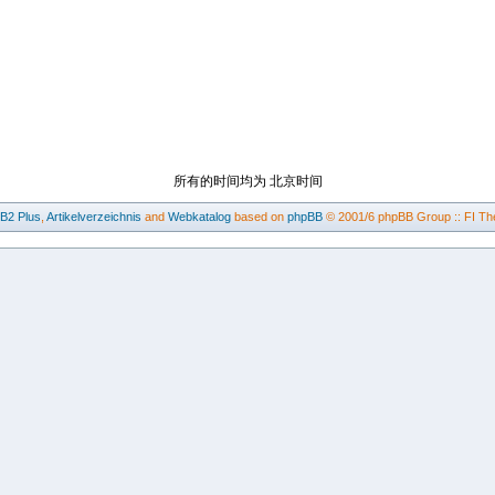
所有的时间均为 北京时间
BB2
Plus
,
Artikelverzeichnis
and
Webkatalog
based on
phpBB
© 2001/6 phpBB Group :: FI Th