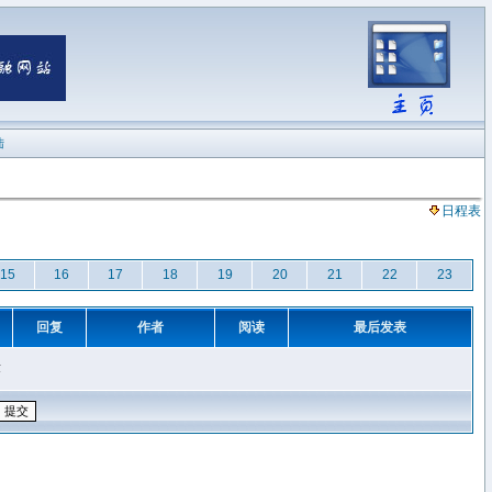
陆
日程表
15
16
17
18
19
20
21
22
23
回复
作者
阅读
最后发表
章