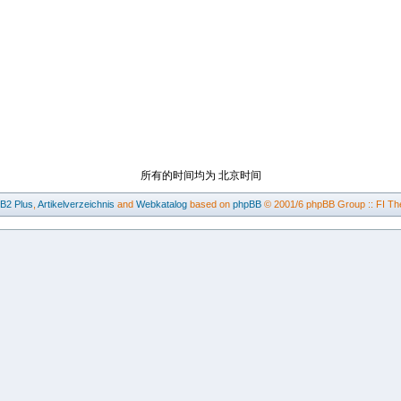
所有的时间均为 北京时间
BB2
Plus
,
Artikelverzeichnis
and
Webkatalog
based on
phpBB
© 2001/6 phpBB Group :: FI Th