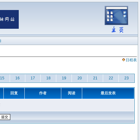
陆
日程表
15
16
17
18
19
20
21
22
23
回复
作者
阅读
最后发表
章