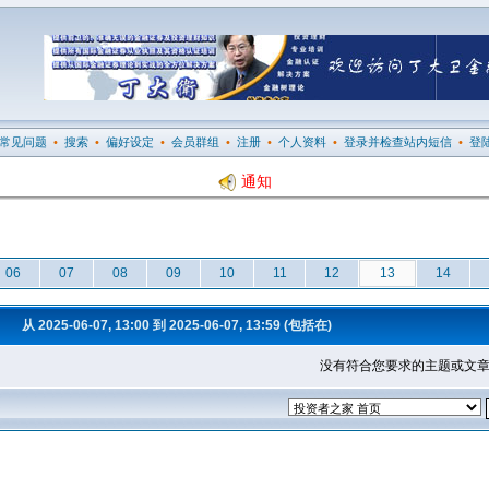
常见问题
•
搜索
•
偏好设定
•
会员群组
•
注册
•
个人资料
•
登录并检查站内短信
•
登
通知
06
07
08
09
10
11
12
13
14
从 2025-06-07, 13:00 到 2025-06-07, 13:59 (包括在)
没有符合您要求的主题或文