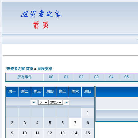
投资者之家 首页
»
日程安排
所有事件
00
01
02
03
04
05
周一
周二
周三
周四
周五
周六
周日
«
»
1
2
3
4
5
6
7
8
9
10
11
12
13
14
15