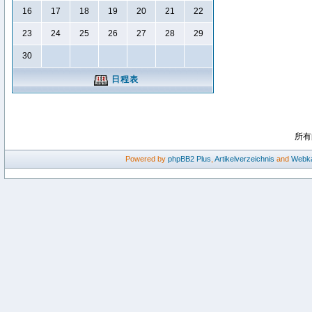
16
17
18
19
20
21
22
23
24
25
26
27
28
29
30
日程表
所有
Powered by
phpBB2
Plus
,
Artikelverzeichnis
and
Webka