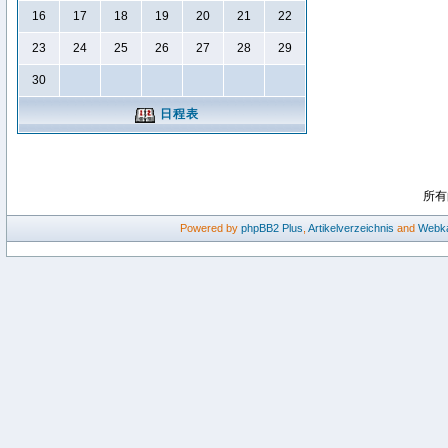
16
17
18
19
20
21
22
23
24
25
26
27
28
29
30
日程表
所有
Powered by
phpBB2
Plus
,
Artikelverzeichnis
and
Webka