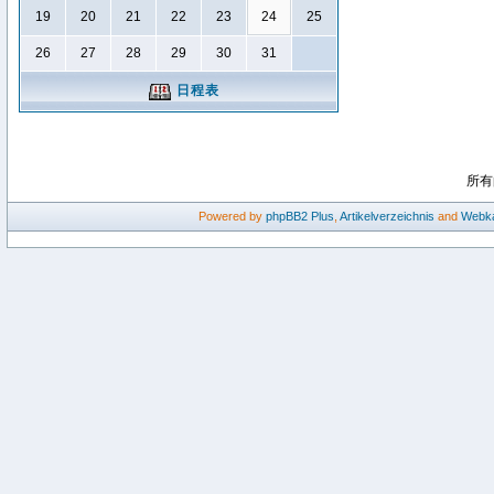
19
20
21
22
23
24
25
26
27
28
29
30
31
日程表
所有
Powered by
phpBB2
Plus
,
Artikelverzeichnis
and
Webka