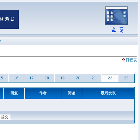
陆
日程表
15
16
17
18
19
20
21
22
23
回复
作者
阅读
最后发表
章