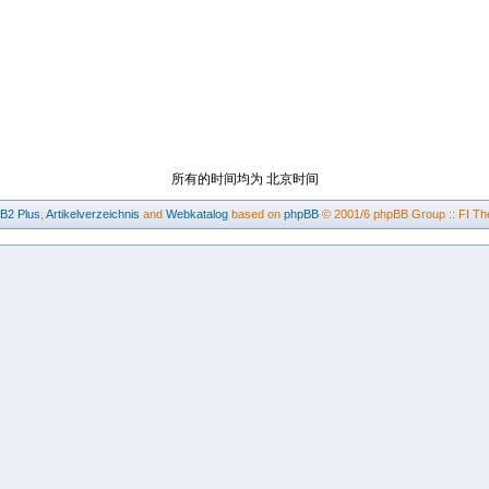
所有的时间均为 北京时间
BB2
Plus
,
Artikelverzeichnis
and
Webkatalog
based on
phpBB
© 2001/6 phpBB Group :: FI Th