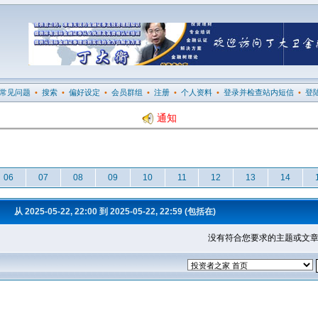
常见问题
•
搜索
•
偏好设定
•
会员群组
•
注册
•
个人资料
•
登录并检查站内短信
•
登
通知
06
07
08
09
10
11
12
13
14
从 2025-05-22, 22:00 到 2025-05-22, 22:59 (包括在)
没有符合您要求的主题或文