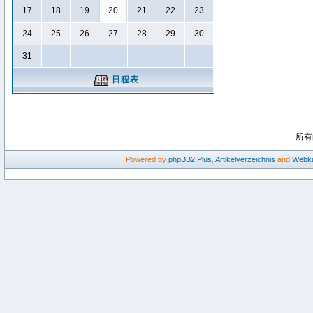
17
18
19
20
21
22
23
24
25
26
27
28
29
30
31
日程表
所有
Powered by
phpBB2
Plus
,
Artikelverzeichnis
and
Webka